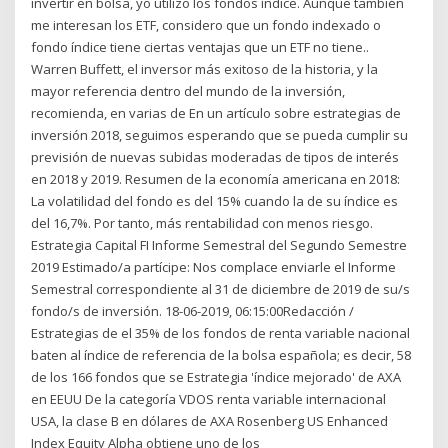
invertir en bolsa, yo utilizo los fondos índice. Aunque también
me interesan los ETF, considero que un fondo indexado o
fondo índice tiene ciertas ventajas que un ETF no tiene..
Warren Buffett, el inversor más exitoso de la historia, y la
mayor referencia dentro del mundo de la inversión,
recomienda, en varias de En un artículo sobre estrategias de
inversión 2018, seguimos esperando que se pueda cumplir su
previsión de nuevas subidas moderadas de tipos de interés
en 2018 y 2019. Resumen de la economía americana en 2018:
La volatilidad del fondo es del 15% cuando la de su índice es
del 16,7%. Por tanto, más rentabilidad con menos riesgo.
Estrategia Capital FI Informe Semestral del Segundo Semestre
2019 Estimado/a partícipe: Nos complace enviarle el Informe
Semestral correspondiente al 31 de diciembre de 2019 de su/s
fondo/s de inversión. 18-06-2019, 06:15:00Redacción /
Estrategias de el 35% de los fondos de renta variable nacional
baten al índice de referencia de la bolsa española; es decir, 58
de los 166 fondos que se Estrategia 'índice mejorado' de AXA
en EEUU De la categoría VDOS renta variable internacional
USA, la clase B en dólares de AXA Rosenberg US Enhanced
Index Equity Alpha obtiene uno de los